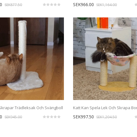
0
SEK966.00
SEK877.50
SEK1,164.00
Skrapar Trädleksak Och Svängboll
Katt Kan Spela Lek Och Skrapa Bo
0
SEK997.50
SEK945.00
SEK1,204.50