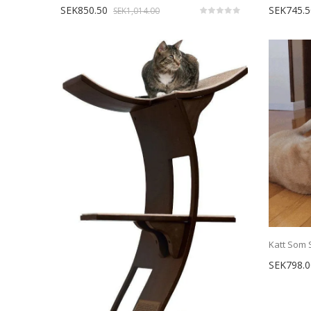
SEK850.50
SEK745.5
SEK1,014.00
Katt Som 
SEK798.0