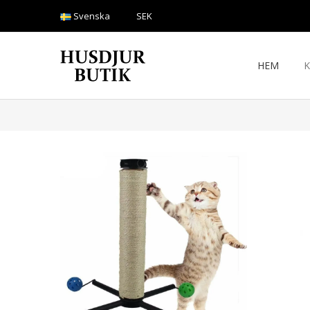
Svenska
SEK
HEM
K