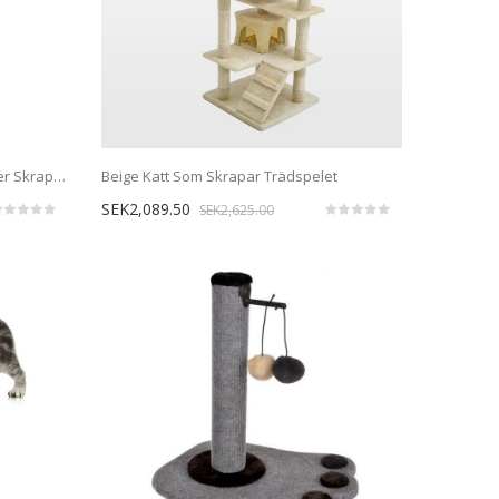
Beige Cat Tree Tower Condo Möbler Skrapstolpe
Beige Katt Som Skrapar Trädspelet
SEK2,089.50
SEK2,625.00