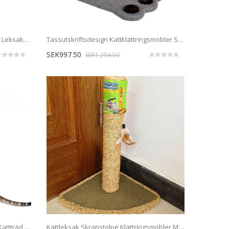
Interaktiv Kattträdklättring Malning Leksaker Med Kulmus
Tassutskriftsdesign Kattklättringsmöbler Skrapträd Hoppleksak
SEK997.50
SEK1,204.50
Kreativ Katt Som Skrapar Stolpen Kattträd Torn Med Boll Sisal Mus Leksak
Kattleksak Skrapstolpe Klättringsmöbler Med En Fjäderleksak