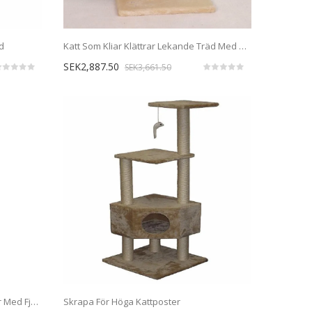
äd
Katt Som Kliar Klättrar Lekande Träd Med Hängande Bollträningsmöbeleksak
SEK2,887.50
SEK3,661.50
Katt Som Kliar Klätterstolpe Möbler Med Fjäderleksak
Skrapa För Höga Kattposter