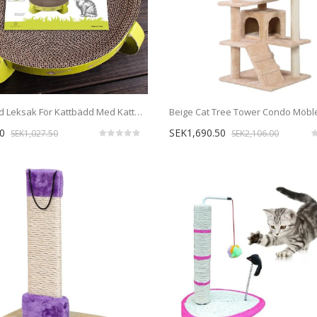
Stark Rund Leksak För Kattbädd Med Kattmynta
0
SEK1,690.50
SEK1,027.50
SEK2,106.00