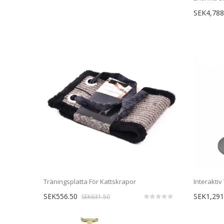
SEK4,788
Träningsplatta För Kattskrapor
SEK556.50
SEK1,291
SEK631.50