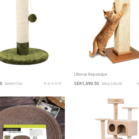
Ultimat Repstolpe
0
SEK1,690.50
SEK877.50
SEK2,106.00