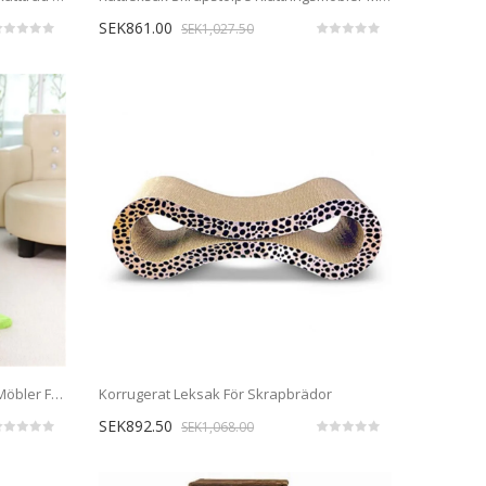
SEK861.00
SEK1,027.50
Färgglad Kattleksak Som Skrapar Möbler För Klättringsram I Trä
Korrugerat Leksak För Skrapbrädor
SEK892.50
SEK1,068.00