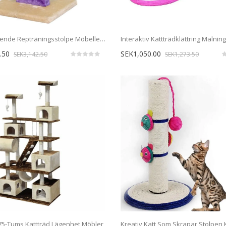
Katt Fristående Repträningsstolpe Möbelleksak
.50
SEK1,050.00
SEK3,142.50
SEK1,273.50
5-Tums Kattträd Lägenhet Möbler