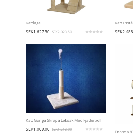
Kattläge
SEK1,627.50
SEK2,488
SEK2,023.50
Katt Gunga Skrapa Leksak Med Fjäderboll
SEK1,008.00
SEK1,218.00
Enorma 87