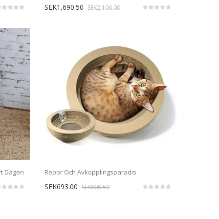
SEK1,690.50
SEK2,106.00
rt Dagen
Repor Och Avkopplingsparadis
SEK693.00
SEK808.50