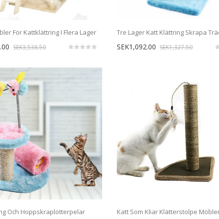
ler För Kattklättring I Flera Lager
Tre Lager Katt Klättring Skrapa Tr
.00
SEK1,092.00
SEK3,538.50
SEK1,327.50
ring Och Hoppskraplotterpelar