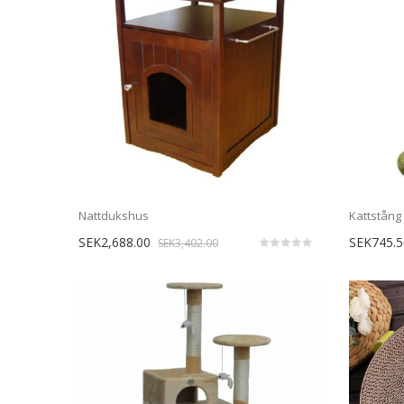
Nattdukshus
Kattstång
SEK2,688.00
SEK745.5
SEK3,402.00