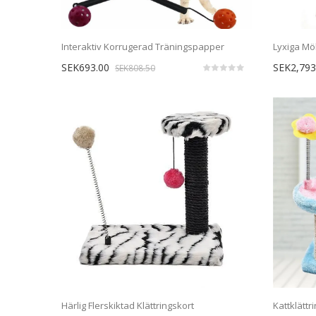
Interaktiv Korrugerad Träningspapper
Lyxiga Möb
SEK693.00
SEK2,793
SEK808.50
Härlig Flerskiktad Klättringskort
Kattklätt