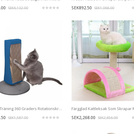
.00
SEK892.50
SEK6,132.00
SEK1,068.00
Interaktiv Träning 360 Graders Rotationskrapor Efter Kattleksak
.50
SEK2,268.00
SEK1,587.00
SEK2,856.00