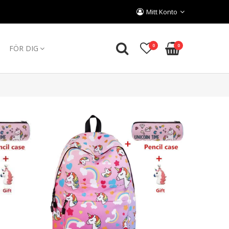
Mitt Konto
0
0
FÖR DIG