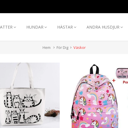
ATTER
HUNDAR
HÄSTAR
ANDRA HUSDJUR
Hem
För Dig
Väskor