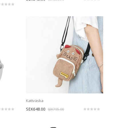
Kattväska
SEK648.00
SEK795.00