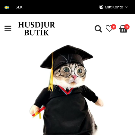
SEK
Mitt Konto
0
0