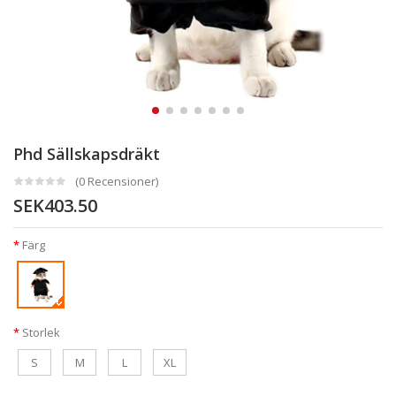
Phd Sällskapsdräkt
(0 Recensioner)
SEK403.50
Färg
Storlek
S
M
L
XL