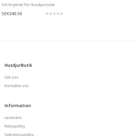
Söt Knytnät För Husdjurssele
SEK340.50
HusdjurButik
Om oss
Kontakta oss
Information
Leverans
Returpolicy
Sekretesspolicy