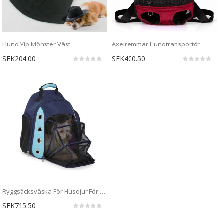
Hund Vip Mönster Väst
Axelremmar Hundtransportör
SEK204.00
SEK400.50
Ryggsäcksväska För Husdjur För Utomhusresor
SEK715.50