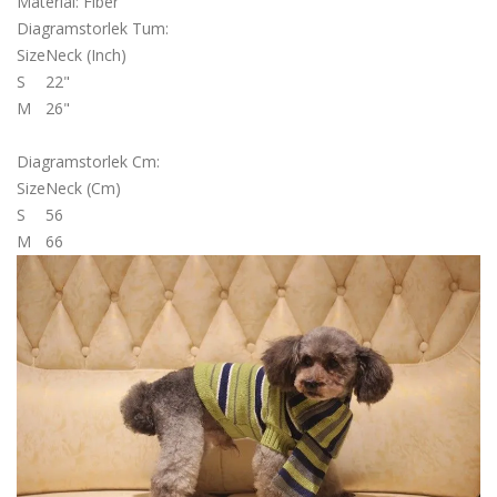
Material: Fiber
Diagramstorlek Tum:
Size
Neck (inch)
S
22"
M
26"
Diagramstorlek Cm:
Size
Neck (cm)
S
56
M
66