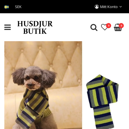
SEK
Mitt Konto
0
0