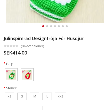
Julinspirerad Designtröja För Husdjur
(0 Recensioner)
SEK414.00
Färg
Storlek
XS
S
M
L
XXS