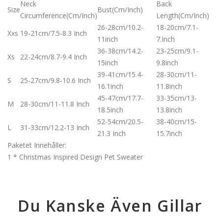
Neck
Back
Size
Bust(cm/inch)
Circumference(cm/inch)
Length(cm/inch)
26-28cm/10.2-
18-20cm/7.1-
Xxs
19-21cm/7.5-8.3 Inch
11inch
7.inch
36-38cm/14.2-
23-25cm/9.1-
Xs
22-24cm/8.7-9.4 Inch
15inch
9.8inch
39-41cm/15.4-
28-30cm/11-
S
25-27cm/9.8-10.6 Inch
16.1inch
11.8inch
45-47cm/17.7-
33-35cm/13-
M
28-30cm/11-11.8 Inch
18.5inch
13.8inch
52-54cm/20.5-
38-40cm/15-
L
31-33cm/12.2-13 Inch
21.3 Inch
15.7inch
Paketet Innehåller:
1 * Christmas Inspired Design Pet Sweater
Du Kanske Även Gillar