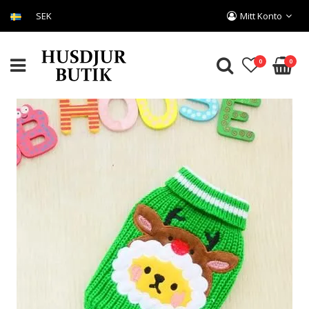
SEK
Mitt Konto
0
0