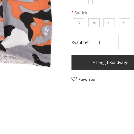
Storlek
S
M
L
XL
Kvantitet
Lägg I Kundvagn
Favoriter