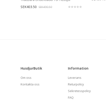
SEK403.50
SEK490.50
HusdjurButik
Information
Om oss
Leverans
Kontakta oss
Returpolicy
Sekretesspolicy
FAQ