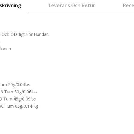
skrivning
Leverans Och Retur
Rece
 Och Ofarligt För Hundar.
n.
ionen.
Tum 20g/0.04lbs
96 Tum 30g/0,06lbs
89 Tum 45g/0,09lbs
,40 Tum 65g/0,14 Kg