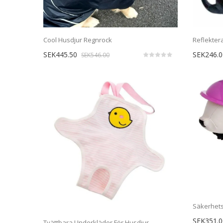
Cool Husdjur Regnrock
Reflekter
SEK445.50
SEK246.0
SEK546.00
Säkerhets
SEK351.0
Tvättbara Underkläder För Husdjur