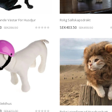
ande Västar För Husdjur
Rolig Sällskapsdräkt
0
SEK403.50
SEK286.50
SEK490.50
lekthus
0
SEK423.00
Rolig Lejonformad Husdjurshatt