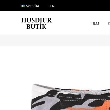
Svenska
SEK
HEM
K