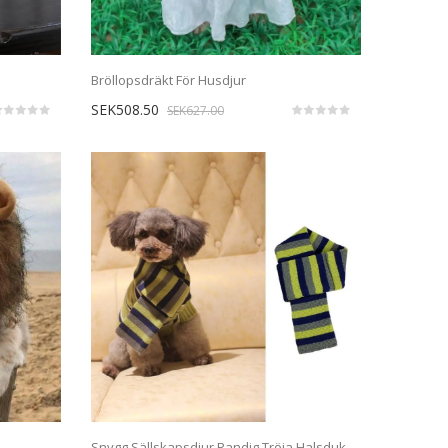
Bröllopsdräkt För Husdjur
SEK508.50
SEK627.00
Snygg Sällskapsdjur Randig Tröja Halsduk