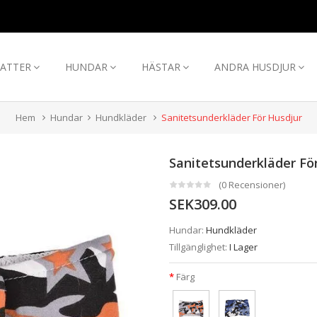
ATTER
HUNDAR
HÄSTAR
ANDRA HUSDJUR
Hem
Hundar
Hundkläder
Sanitetsunderkläder För Husdjur
Sanitetsunderkläder Fö
(0 Recensioner)
SEK309.00
Hundar:
Hundkläder
Tillgänglighet:
I Lager
Färg